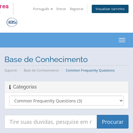
Area
Português
Entrar
Registrar
Visualizar carrinho
Alter
nave
Base de Conhecimento
Suporte
Base de Conhecimento
Common Frequenlty Questions
Categorias