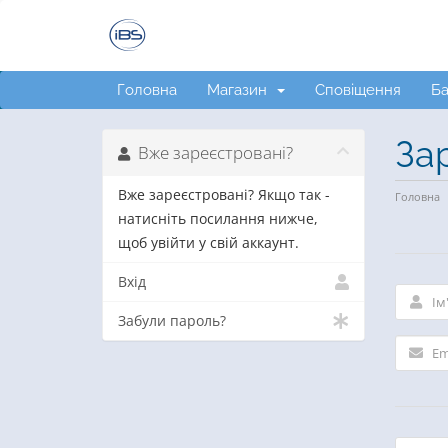
Головна
Магазин
Сповіщення
Ба
За
Вже зареєстровані?
Вже зареєстровані? Якщо так -
Головна
натисніть посилання нижче,
щоб увійти у свій аккаунт.
Вхід
Забули пароль?