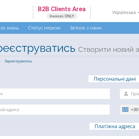
B2B Clients Area
Українська
Invoices ONLY
за знань
Статус мережі
Зв'язок з нами
реєструватись
Створити новий ак
Зареєструватись
Персональні дані
+30
Платіжна адреса