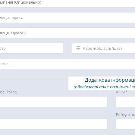
Додаткова інформац
(обов'язкові поля позначені з
κός Τίτλος
ΑΦΜ *
Επάγγελμ