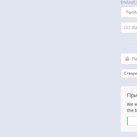
Επιλογή
Створи
При
We wo
the 
Так