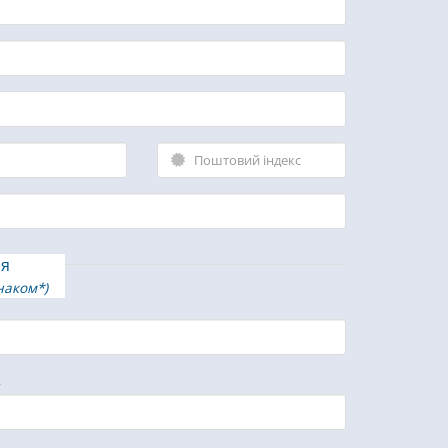
ія
наком*)
α