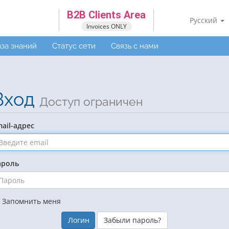
B2B Clients Area
Русский
Invoices ONLY
за знаний
Статус сети
Связь с нами
Вход
Доступ ограничен
ail-адрес
ароль
Запомнить меня
Забыли пароль?