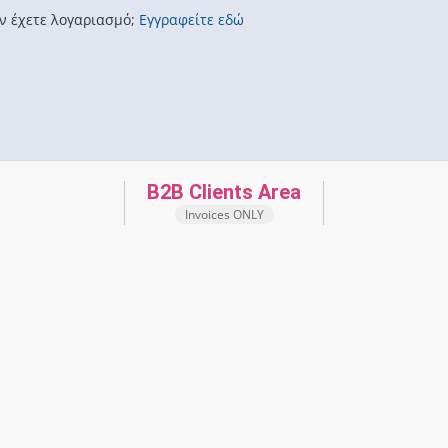
ν έχετε λογαριασμό;
Εγγραφείτε εδώ
B2B Clients Area
Invoices ONLY