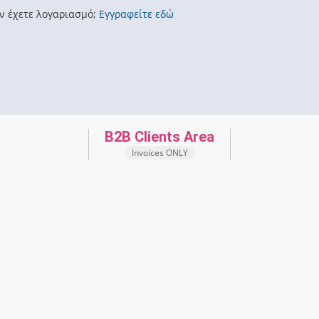
ν έχετε λογαριασμό;
Εγγραφείτε εδώ
B2B Clients Area
Invoices ONLY