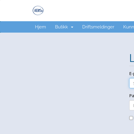
Hjem
Butikk
Driftsmeldinger
Kunn
E-
Pa