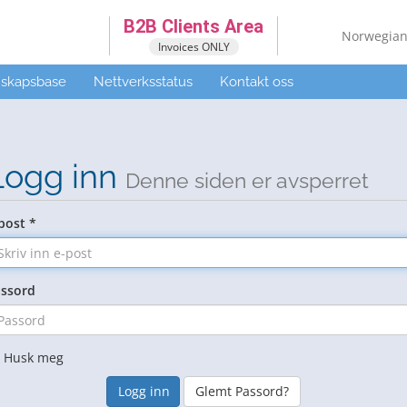
B2B Clients Area
Norwegia
Invoices ONLY
skapsbase
Nettverksstatus
Kontakt oss
Logg inn
Denne siden er avsperret
post *
ssord
Husk meg
Glemt Passord?