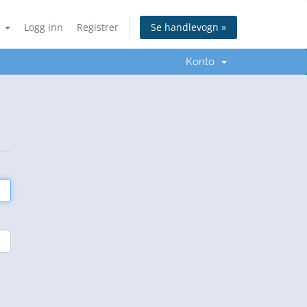
n
Logg inn
Registrer
Se handlevogn »
Konto